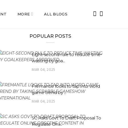
ENT
MORE
ALL BLOGS
POPULAR POSTS
Eight-second rule to reduce time-
wasting by goa...
MAR 04, 2025
Fremantle looks to tap into word
game trend by ...
MAR 04, 2025
SC Asks Govt To Draft Proposal To
Regulate Onli...